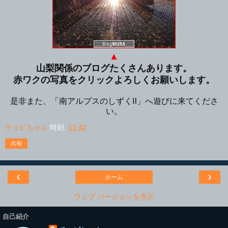
▲
山梨関係のブログたくさんあります。
赤ワクの写真をクリックよろしくお願いします。
是非また、「南アルプスのしずくⅡ」へ遊びに来てくださ
い。
チュピちゃん
時刻:
11:42
共有
‹
›
ホーム
ウェブ バージョンを表示
自己紹介