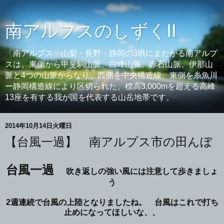
南アルプスのしずくⅡ
「南アルプス」山梨・長野・静岡の3県にまたがる南アルプ
スは、東側から甲斐駒山脈、白峰山脈、赤石山脈、伊那山
脈と4つの山脈からなり、西側を中央構造線、東側を糸魚川
ー静岡構造線により区切られた、標高3,000mを超える高峰
13座を有する我が国を代表する山岳地帯です。
2014年10月14日火曜日
【台風一過】 南アルプス市の田んぼ
台風一過
吹き返しの強い風には注意して歩きましょ
う
2週連続で台風の上陸となりましたね。 台風はこれで打ち
止めになってほしいな、、