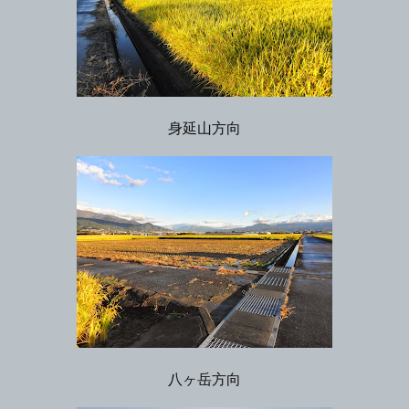
身延山方向
八ヶ岳方向