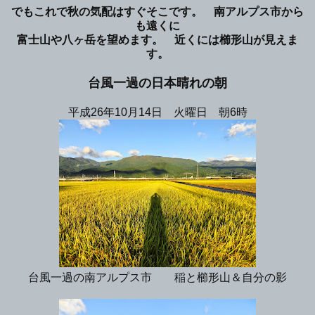
でもこれで秋の気配はすぐそこです。 南アルプス市から
も遠くに
富士山や八ヶ岳を望めます。 近くには櫛形山が見えま
す。
台風一過の日本晴れの朝
平成26年10月14日 火曜日 朝6時
台風一過の南アルプス市 稲と櫛形山＆自分の影